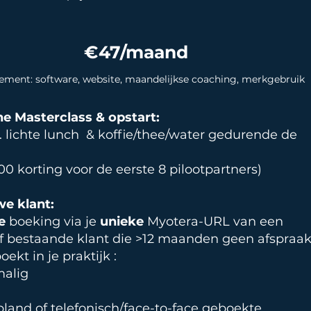
€47/maand
ment: software, website, maandelijkse coaching, merkgebruik
e Masterclass & opstart:
l. lichte lunch & koffie/thee/water gedurende de
0 korting voor de eerste 8 pilootpartners)
we klant:
e
boeking via je
unieke
Myotera-URL
van een
f bestaande klant die >12 maanden geen afspraa
ekt in je praktijk :
alig
pland of telefonisch/face-to-face geboekte