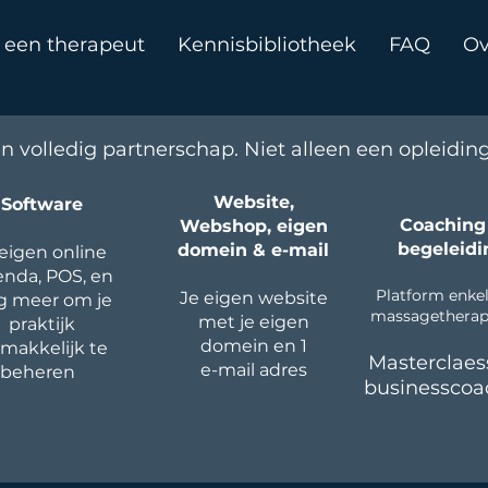
 een therapeut
Kennisbibliotheek
FAQ
Ov
n volledig partnerschap. Niet alleen een opleiding
Website,
Software
Coaching
Webshop, eigen
begeleidi
domein & e-mail
 eigen online
nda, POS, en
Platform enkel
Je eigen website
g meer om je
massagetherap
met je eigen
praktijk
domein en 1
makkelijk te
Masterclaes
e-mail adres
beheren
businesscoa