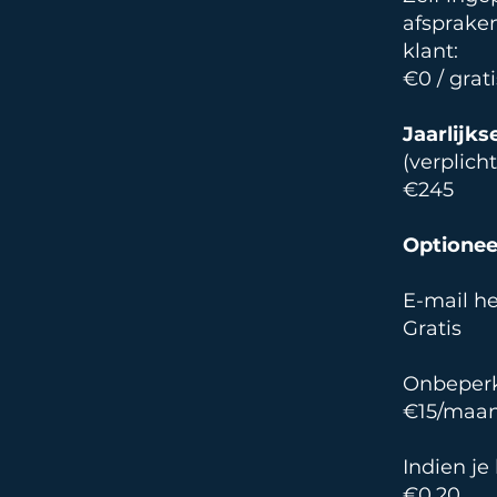
afsprake
klant:
€0 / grati
Jaarlijk
(verplicht
€245
Optionee
E-mail he
Gratis
Onbeperk
€15/maa
Indien je
€0,20