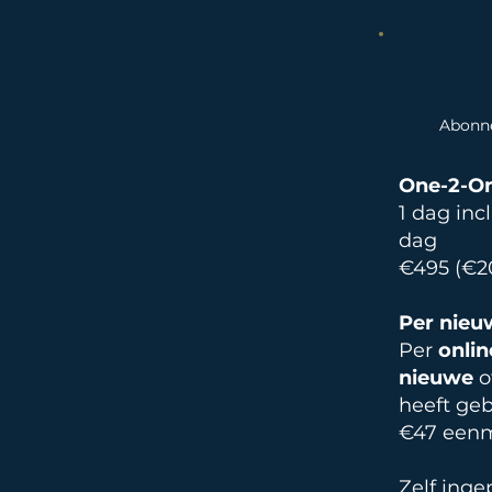
Abonne
One-2-On
1 dag inc
dag
€495 (€20
Per nieu
Per
onlin
nieuwe
o
heeft gebo
€47 eenm
Zelf inge