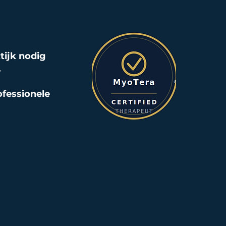
tijk nodig
.
ofessionele