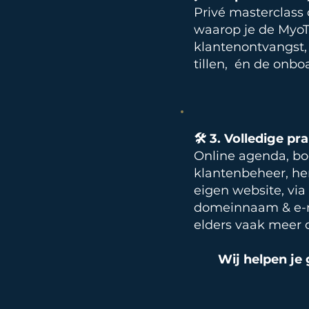
Privé masterclass
waarop je de MyoTe
klantenontvangst, 
tillen, én de onboa
🛠️ 3. Volledige p
Online agenda, bo
klantenbeheer, he
eigen website, via
domeinnaam & e-ma
elders vaak meer
Wij helpen je