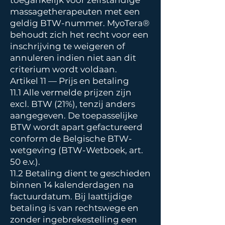
toegankelijk voor zelfstandige
massagetherapeuten met een
geldig BTW-nummer. MyoTera®
behoudt zich het recht voor een
inschrijving te weigeren of
annuleren indien niet aan dit
criterium wordt voldaan.
Artikel 11 — Prijs en betaling
11.1 Alle vermelde prijzen zijn
excl. BTW (21%), tenzij anders
aangegeven. De toepasselijke
BTW wordt apart gefactureerd
conform de Belgische BTW-
wetgeving (BTW-Wetboek, art.
50 e.v.).
11.2 Betaling dient te geschieden
binnen 14 kalenderdagen na
factuurdatum. Bij laattijdige
betaling is van rechtswege en
zonder ingebrekestelling een