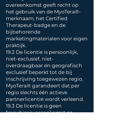
overeenkomst geeft recht op
het gebruik van de MyoTera®-
merknaam, het Certified
Therapeut-badge en de
bijbehorende
marketingmaterialen voor eigen
praktijk.
19.2 De licentie is persoonlijk,
niet-exclusief, niet-
overdraagbaar en geografisch
exclusief beperkt tot de bij
inschrijving toegewezen regio.
MyoTera® garandeert dat per
regio slechts één actieve
partnerlicentie wordt verleend.
19.3 De licentie is geen
franchiseovereenkomst en
verleent geen recht op
deelname in winst of omzet van