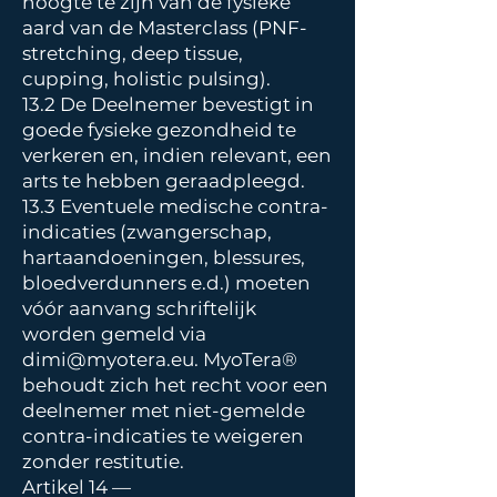
hoogte te zijn van de fysieke
aard van de Masterclass (PNF-
stretching, deep tissue,
cupping, holistic pulsing).
13.2 De Deelnemer bevestigt in
goede fysieke gezondheid te
verkeren en, indien relevant, een
arts te hebben geraadpleegd.
13.3 Eventuele medische contra-
indicaties (zwangerschap,
hartaandoeningen, blessures,
bloedverdunners e.d.) moeten
vóór aanvang schriftelijk
worden gemeld via
dimi@myotera.eu
. MyoTera®
behoudt zich het recht voor een
deelnemer met niet-gemelde
contra-indicaties te weigeren
zonder restitutie.
Artikel 14 —