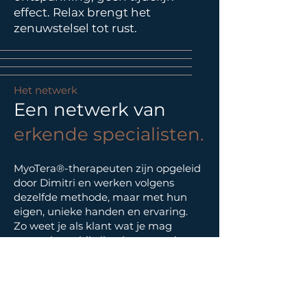
effect. Relax brengt het
zenuwstelsel tot rust.
Het netwerk
Een netwerk van
erkende specialisten.
MyoTera®-therapeuten zijn opgeleid
door Dimitri en werken volgens
dezelfde methode, maar met hun
eigen, unieke handen en ervaring.
Zo weet je als klant wat je mag
verwachten, bij elke therapeut, in
elke regio.
Meer dan een naam.
Een kwaliteitslabel dat garandeert