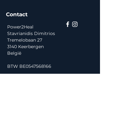
Contact
Power2Heal
Stavrianidis Dimitrios
Tremelobaan 27
3140 Keerbergen
België
BTW BE0547568166
Mail:
info@myotera.eu
Tel:
+32 492 96 96 00