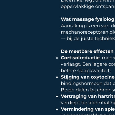
Dit artikel legt uit wa
oppervlakkige ontspan
Wat massage fysiologi
Aanraking is een van d
mechanoreceptoren die 
— bij de juiste techni
De meetbare effecten
Cortisolreductie
: meer
verlaagt. Een lagere co
betere slaapkwaliteit.
Stijging van oxytocine
bindingshormoon dat o
Beide dalen bij chronis
Vertraging van hartri
verdiept de ademhaling
Vermindering van spie