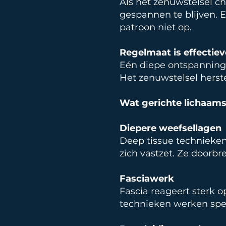
Als het zenuwstelsel c
gespannen te blijven. E
patroon niet op.
Regelmaat is effectiev
Eén diepe ontspannings
Het zenuwstelsel herste
Wat gerichte lichaam
Diepere weefsellagen
Deep tissue technieken
zich vastzet. Ze doorbre
Fasciawerk
Fascia reageert sterk o
technieken werken spec