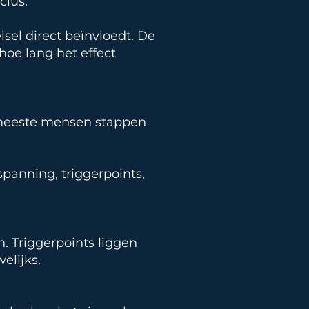
clus.
sel direct beïnvloedt. De
hoe lang het effect
meeste mensen stappen
anning, triggerpoints,
n. Triggerpoints liggen
elijks.