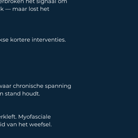
derbroken het signaal om
jk — maar lost het
se kortere interventies.
 waar chronische spanning
in stand houdt.
rkleft. Myofasciale
id van het weefsel.