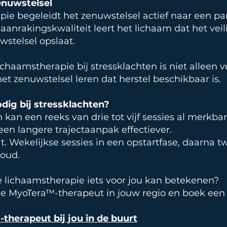
enuwstelsel
pie begeleidt het zenuwstelsel actief naar een pa
nrakingskwaliteit leert het lichaam dat het veilig
wstelsel opslaat.
chaamstherapie bij stressklachten is niet alleen ve
 zenuwstelsel leren dat herstel beschikbaar is.
odig bij stressklachten?
 kan een reeks van drie tot vijf sessies al merkbar
een langere trajectaanpak effectiever.
t. Wekelijkse sessies in een opstartfase, daarna t
houd.
te lichaamstherapie iets voor jou kan betekenen?
de MyoTera™-therapeut in jouw regio en boek een e
herapeut bij jou in de buurt