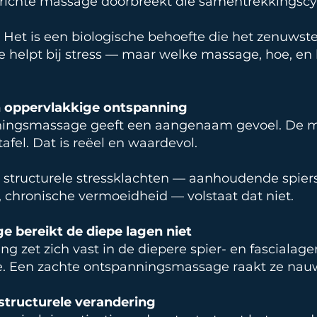
richte massage doorbreekt die samentrekkingscy
 Het is een biologische behoefte die het zenuwstel
e helpt bij stress — maar welke massage, hoe, en 
n oppervlakkige ontspanning
nningsmassage geeft een aangenaam gevoel. De 
fel. Dat is reëel en waardevol.
tructurele stressklachten — aanhoudende spiersp
, chronische vermoeidheid — volstaat dat niet.
 bereikt de diepe lagen niet
g zet zich vast in de diepere spier- en fascialage
e. Een zachte ontspanningsmassage raakt ze nauw
 structurele verandering