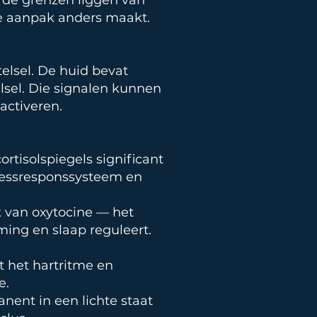
ar de grenzen liggen van
e aanpak anders maakt.
elsel. De huid bevat
lsel. Die signalen kunnen
activeren.
rtisolspiegels significant
tressresponssysteem en
 van oxytocine — het
ing en slaap reguleert.
t het hartritme en
e.
nent in een lichte staat