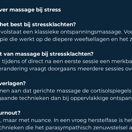
ver massage bij stress
et best bij stressklachten?
volstaat een klassieke ontspanningsmassage. Voor
pie die werkt op de diepere weefsellagen en het z
ct van massage bij stressklachten?
 tijdens of direct na een eerste sessie een merkb
randering vraagt doorgaans meerdere sessies ov
verlagen?
onen aan dat gerichte massage de cortisolspiegels
iepgaande technieken dan bij oppervlakkige ontsp
burnout?
 maar met nuance. In een vroeg herstelfase is h
echnieken die het parasympathisch zenuwstelsel a