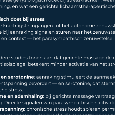
t massage fysiologisch doet bij stressklachten, wa
ning, en wat een gerichte lichaamstherapeutisch
sch doet bij stress
e krachtigste ingangen tot het autonome zenuwst
bij aanraking signalen sturen naar het zenuwste
ek en context — het parasympathisch zenuwstelsel 
dere studies tonen aan dat gerichte massage de co
rtisolspiegel betekent minder activatie van het s
 en serotonine
: aanraking stimuleert de aanmaak
ntspanning bevordert — en serotonine, dat stemm
che stress.
tme en ademhaling
: bij gerichte massage vertraag
. Directe signalen van parasympathische activati
rspanning:
chronische stress houdt spieren perma