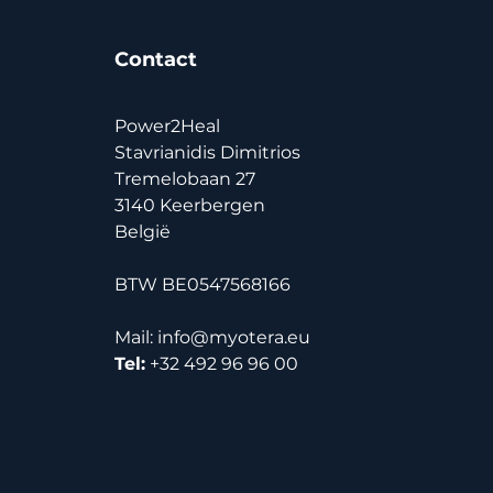
Contact
Power2Heal
Stavrianidis Dimitrios
Tremelobaan 27
3140 Keerbergen
België
BTW BE0547568166
Mail:
info@myotera.eu
Tel:
+32 492 96 96 00