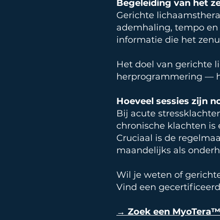
Begeleiding van het z
Gerichte lichaamsthera
ademhaling, tempo en aa
informatie die het zenu
Het doel van gerichte li
herprogrammering — het
Hoeveel sessies zijn n
Bij acute stressklachten
chronische klachten is 
Cruciaal is de regelmaa
maandelijks als onder
Wil je weten of gerich
Vind een gecertificeer
→ Zoek een MyoTera™-t